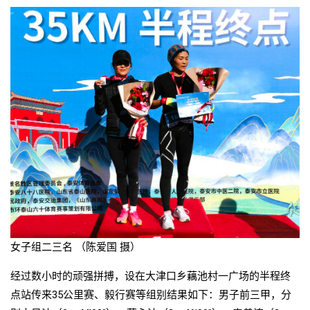
女子组二三名 （陈爱国 摄）
经过数小时的顽强拼搏，设在大津口乡藕池村一广场的半程终
点站传来35公里赛、毅行赛等组别结果如下：男子前三甲，分