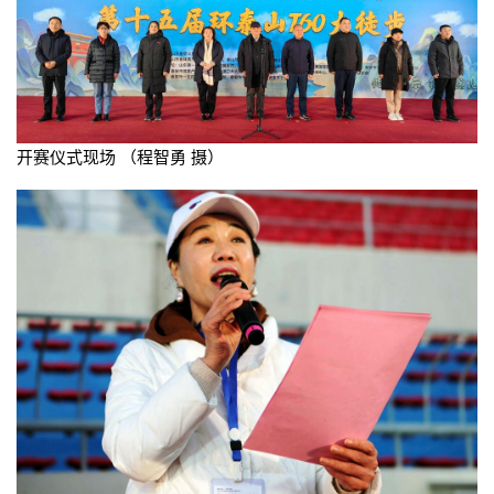
开赛仪式现场 （程智勇 摄）