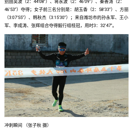
别由吴波（2：44′08″）、蒋永波（2：46′09″）、秦善涛（2：
46′53″）夺得；女子前三名分别是：胡玉香（2：58′33″）、方丽
（3:07′55″）、韩秋杰（3:15′30″）；来自潍坊市的孙永军、王小
军、李成涛、张辉组合夺得毅行组桂冠，用时3：32′47″。
冲刺瞬间 （张子秋 摄）