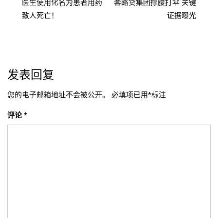
医生使用化名为患者用药
套路贷集团撑腰打伞 关键
章
致人死亡！
证据曝光
导
航
发表回复
您的电子邮箱地址不会被公开。
必填项已用
*
标注
评论
*