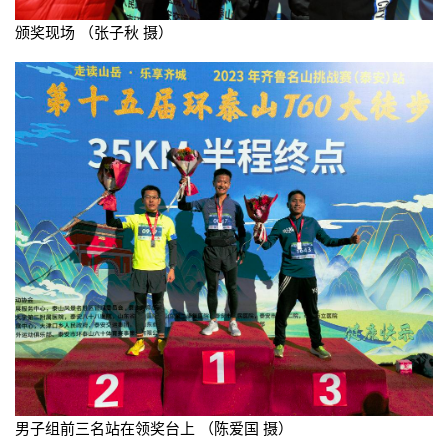
颁奖现场 （张子秋 摄）
男子组前三名站在领奖台上 （陈爱国 摄）