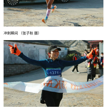
冲刺瞬间 （张子秋 摄）